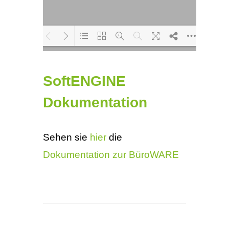
Loading PDF 100%
SoftENGINE
...
Dokumentation
Sehen sie
hier
die
Dokumentation zur BüroWARE