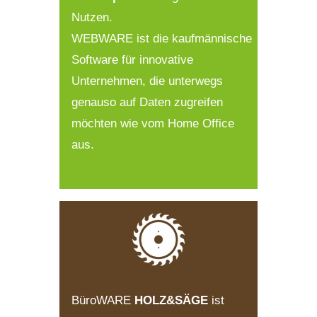
Nutzen
.
WEBWARE
ist
die
kaufmännische
Software für innovative
Unternehmen, die unterwegs
genauso auf Daten zugreifen
möchten wie vom Home Office
aus.
BüroWARE
HOLZ&SÄGE
ist