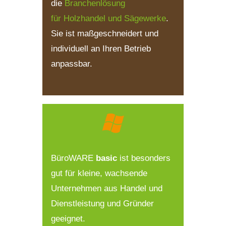
die
Branchenlösung
für Holzhandel und Sägewerke
.
Sie ist maßgeschneidert und
individuell an Ihren Betrieb
anpassbar.
BüroWARE
basic
ist besonders
gut für kleine, wachsende
Unternehmen aus Handel und
Dienstleistung und Gründer
geeignet.