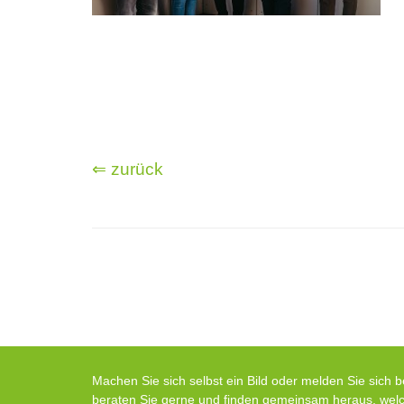
⇐ zurück
Machen Sie sich selbst ein Bild oder melden Sie sich b
beraten Sie gerne und finden gemeinsam heraus, wel