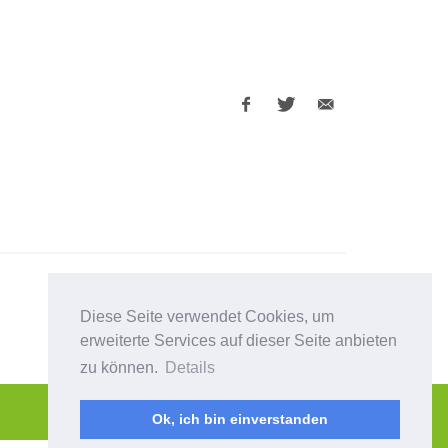
Facebook
Twitter
E-
share
share
Mail
share
Diese Seite verwendet Cookies, um
erweiterte Services auf dieser Seite anbieten
zu können.
Details
Ok, ich bin einverstanden