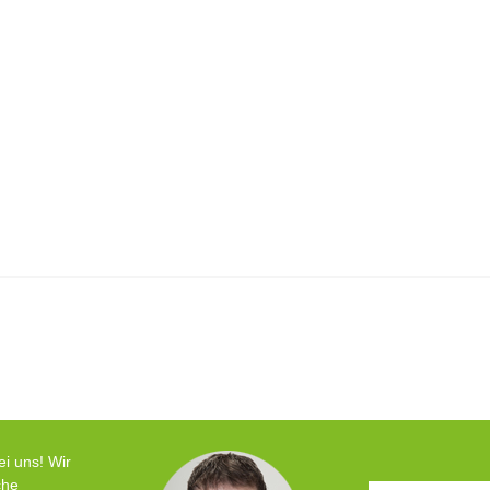
ei uns! Wir
che